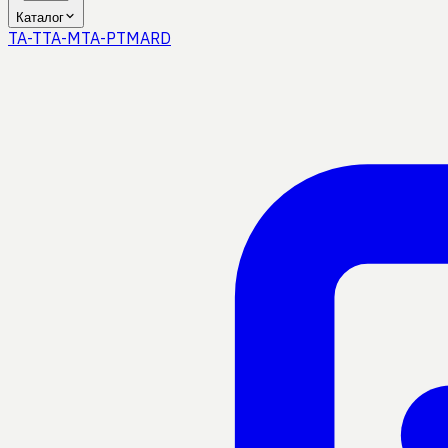
Каталог
TA-T
TA-M
TA-P
TMA
RD