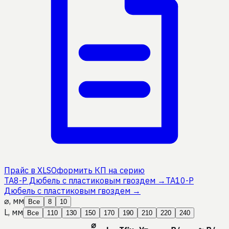
Прайс в XLS
Оформить КП на серию
TA8-P Дюбель с пластиковым гвоздем
→
TA10-P
Дюбель с пластиковым гвоздем
→
⌀, мм
Все
8
10
L, мм
Все
110
130
150
170
190
210
220
240
⌀