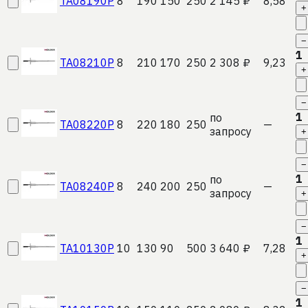
TA08190P
8
190
150
250
2 145 ₽
8,58
+
−
1
TA08210P
8
210
170
250
2 308 ₽
9,23
+
−
1
по
TA08220P
8
220
180
250
—
запросу
+
−
1
по
TA08240P
8
240
200
250
—
запросу
+
−
1
TA10130P
10
130
90
500
3 640 ₽
7,28
+
−
1