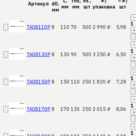
L,
Tfix,
Уп.,
₽/
≈ ₽/
Артикул
d0,
мм
мм
шт
упаковка
шт
мм
−
1
TA08110P
8
110
70
500
2 990 ₽
5,98
+
−
1
TA08130P
8
130
90
500
3 250 ₽
6,50
+
−
1
TA08150P
8
150
110
250
1 820 ₽
7,28
+
−
1
TA08170P
8
170
130
250
2 015 ₽
8,06
+
−
1