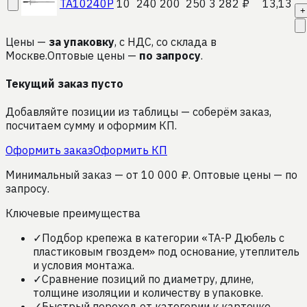
TA10240P
10
240
200
250
3 282 ₽
13,13
+
Цены —
за упаковку
, с НДС, со склада в
Москве.
Оптовые цены —
по запросу
.
Текущий заказ
пусто
Добавляйте позиции из таблицы — соберём заказ,
посчитаем сумму и оформим КП.
Оформить заказ
Оформить КП
Минимальный заказ — от 10 000 ₽. Оптовые цены — по
запросу.
Ключевые преимущества
✓
Подбор крепежа в категории «TA-P Дюбель с
пластиковым гвоздем» под основание, утеплитель
и условия монтажа.
✓
Сравнение позиций по диаметру, длине,
толщине изоляции и количеству в упаковке.
✓
Быстрый переход от категории к карточке,