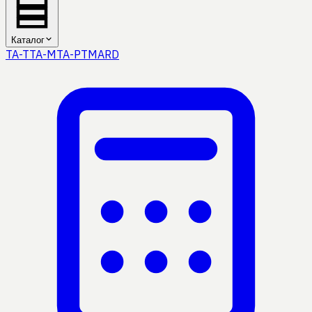
Каталог
TA-T
TA-M
TA-P
TMA
RD