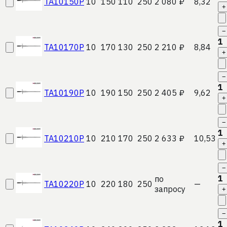
TA10150P
10
150
110
250
2 080 ₽
8,32
+
−
1
TA10170P
10
170
130
250
2 210 ₽
8,84
+
−
1
TA10190P
10
190
150
250
2 405 ₽
9,62
+
−
1
TA10210P
10
210
170
250
2 633 ₽
10,53
+
−
1
по
TA10220P
10
220
180
250
—
запросу
+
−
1