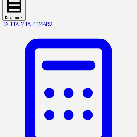
Каталог
TA-T
TA-M
TA-P
TMA
RD