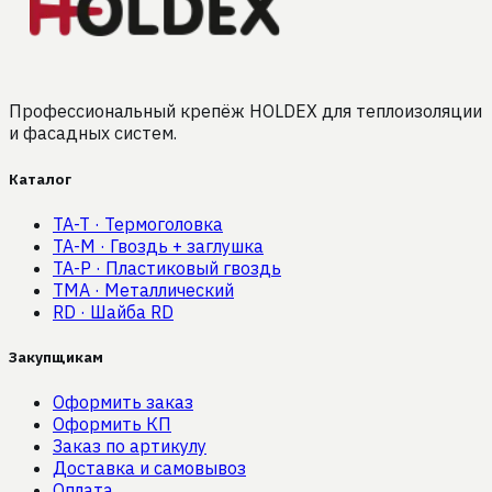
Профессиональный крепёж HOLDEX для теплоизоляции
и фасадных систем.
Каталог
TA-T
·
Термоголовка
TA-M
·
Гвоздь + заглушка
TA-P
·
Пластиковый гвоздь
TMA
·
Металлический
RD
·
Шайба RD
Закупщикам
Оформить заказ
Оформить КП
Заказ по артикулу
Доставка и самовывоз
Оплата