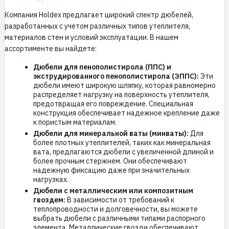
Компания Holdex предлагает широкий спектр дюбелей,
разработанных с учетом различных типов утеплителя,
материалов стен и условий эксплуатации. В нашем
ассортименте вы найдете:
Дюбели для пенополистирола (ППС) и
экструдированного пенополистирола (ЭППС):
Эти
дюбели имеют широкую шляпку, которая равномерно
распределяет нагрузку на поверхность утеплителя,
предотвращая его повреждение. Специальная
конструкция обеспечивает надежное крепление даже
к пористым материалам.
Дюбели для минеральной ваты (минваты):
Для
более плотных утеплителей, таких как минеральная
вата, предлагаются дюбели с увеличенной длиной и
более прочным стержнем. Они обеспечивают
надежную фиксацию даже при значительных
нагрузках.
Дюбели с металлическим или композитным
гвоздем:
В зависимости от требований к
теплопроводности и долговечности, вы можете
выбрать дюбели с различными типами распорного
элемента. Металлические гвозди обеспечивают