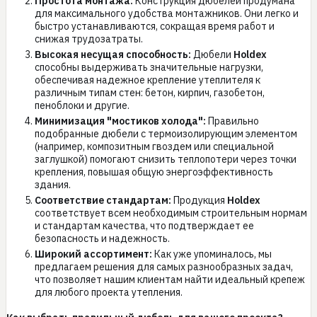
Простота монтажа:
Конструкция дюбелей продумана
для максимального удобства монтажников. Они легко и
быстро устанавливаются, сокращая время работ и
снижая трудозатраты.
Высокая несущая способность:
Дюбели
Holdex
способны выдерживать значительные нагрузки,
обеспечивая надежное крепление утеплителя к
различным типам стен: бетон, кирпич, газобетон,
пеноблоки и другие.
Минимизация "мостиков холода":
Правильно
подобранные дюбели с термоизолирующим элементом
(например, композитным гвоздем или специальной
заглушкой) помогают снизить теплопотери через точки
крепления, повышая общую энергоэффективность
здания.
Соответствие стандартам:
Продукция
Holdex
соответствует всем необходимым строительным нормам
и стандартам качества, что подтверждает ее
безопасность и надежность.
Широкий ассортимент:
Как уже упоминалось, мы
предлагаем решения для самых разнообразных задач,
что позволяет нашим клиентам найти идеальный крепеж
для любого проекта утепления.