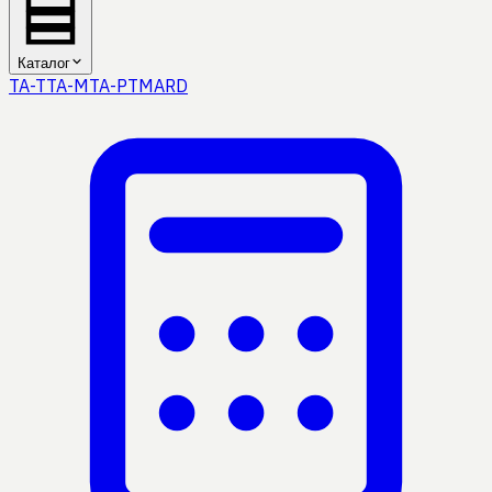
Каталог
TA-T
TA-M
TA-P
TMA
RD