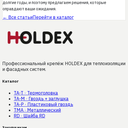
долгие годы, и поэтому предлагаем решения, которые
оправдают ваши ожидания.
← Все статьи
Перейти в каталог
Профессиональный крепёж HOLDEX для теплоизоляции
и фасадных систем.
Каталог
TA-T
·
Термоголовка
TA-M
·
Гвоздь + заглушка
TA-P
·
Пластиковый гвоздь
TMA
·
Металлический
RD
·
Шайба RD
Закупщикам