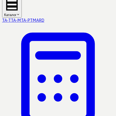
Каталог
TA-T
TA-M
TA-P
TMA
RD