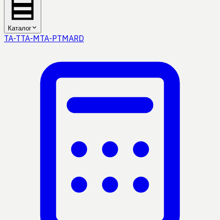
Каталог
TA-T
TA-M
TA-P
TMA
RD