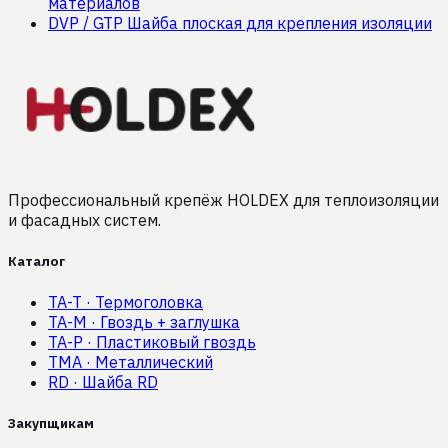
материалов
DVP / GTP Шайба плоская для крепления изоляции
Профессиональный крепёж HOLDEX для теплоизоляции
и фасадных систем.
Каталог
TA-T
·
Термоголовка
TA-M
·
Гвоздь + заглушка
TA-P
·
Пластиковый гвоздь
TMA
·
Металлический
RD
·
Шайба RD
Закупщикам