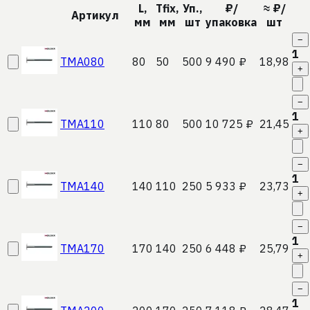
L,
Tfix,
Уп.,
₽/
≈ ₽/
Артикул
мм
мм
шт
упаковка
шт
−
1
TMA080
80
50
500
9 490 ₽
18,98
+
−
1
TMA110
110
80
500
10 725 ₽
21,45
+
−
1
TMA140
140
110
250
5 933 ₽
23,73
+
−
1
TMA170
170
140
250
6 448 ₽
25,79
+
−
1