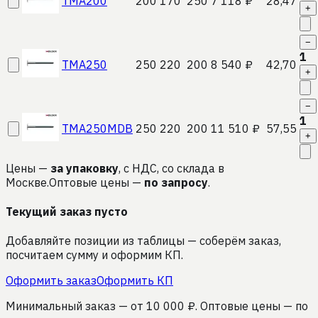
TMA200
200
170
250
7 118 ₽
28,47
+
−
1
TMA250
250
220
200
8 540 ₽
42,70
+
−
1
TMA250MDB
250
220
200
11 510 ₽
57,55
+
Цены —
за упаковку
, с НДС, со склада в
Москве.
Оптовые цены —
по запросу
.
Текущий заказ
пусто
Добавляйте позиции из таблицы — соберём заказ,
посчитаем сумму и оформим КП.
Оформить заказ
Оформить КП
Минимальный заказ — от 10 000 ₽. Оптовые цены — по