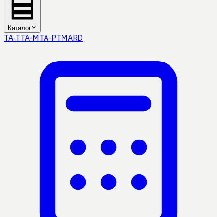
Каталог
TA-T
TA-M
TA-P
TMA
RD