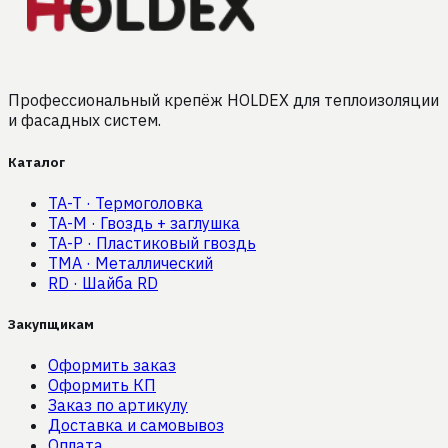
Профессиональный крепёж HOLDEX для теплоизоляции
и фасадных систем.
Каталог
TA-T
·
Термоголовка
TA-M
·
Гвоздь + заглушка
TA-P
·
Пластиковый гвоздь
TMA
·
Металлический
RD
·
Шайба RD
Закупщикам
Оформить заказ
Оформить КП
Заказ по артикулу
Доставка и самовывоз
Оплата