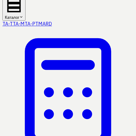
Каталог
TA-T
TA-M
TA-P
TMA
RD