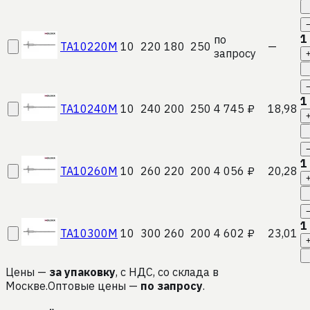
1
по
TA10220M
10
220
180
250
—
запросу
1
TA10240M
10
240
200
250
4 745 ₽
18,98
1
TA10260M
10
260
220
200
4 056 ₽
20,28
1
TA10300M
10
300
260
200
4 602 ₽
23,01
Цены —
за упаковку
, с НДС, со склада в
Москве.
Оптовые цены —
по запросу
.