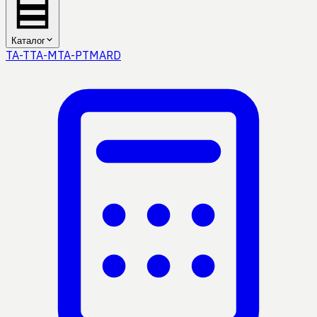
Каталог
TA-T
TA-M
TA-P
TMA
RD