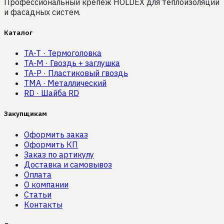
Профессиональный крепёж HOLDEX для теплоизоляции
и фасадных систем.
Каталог
TA-T
·
Термоголовка
TA-M
·
Гвоздь + заглушка
TA-P
·
Пластиковый гвоздь
TMA
·
Металлический
RD
·
Шайба RD
Закупщикам
Оформить заказ
Оформить КП
Заказ по артикулу
Доставка и самовывоз
Оплата
О компании
Статьи
Контакты