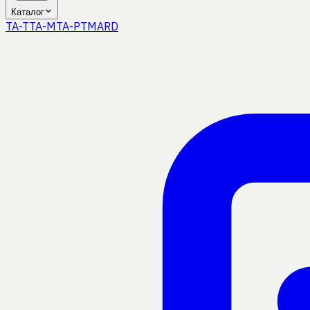
Каталог
TA-T
TA-M
TA-P
TMA
RD